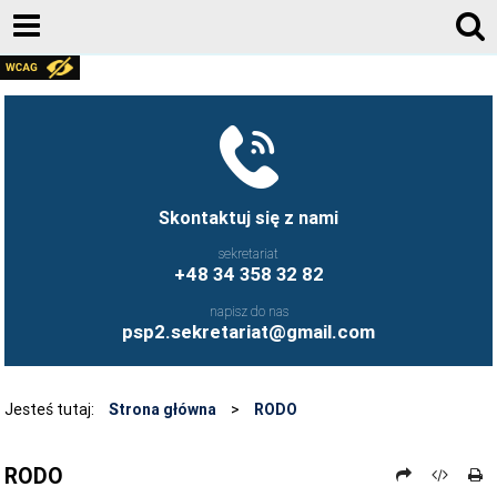
E-DZIENNIK
FACEBOOK
KONTAKT
AKTUALNOŚCI
Skontaktuj się z nami
REKRUTACJA 2026/2027
sekretariat
+48 34 358 32 82
DOKUMENTY SZKOŁY
napisz do nas
KADRA
psp2.sekretariat@gmail.com
RODZICE
STOŁÓWKA SZKOLNA
Jesteś tutaj:
Strona główna
>
RODO
ŚWIETLICA
RODO
BIBLIOTEKA