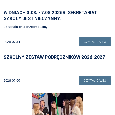
PATRON
W DNIACH 3.08. - 7.08.2026R. SEKRETARIAT
SSIRO
SZKOŁY JEST NIECZYNNY.
RODO
Za utrudnienia przepraszamy.
STANDARDY OCHRONY MAŁOLETNICH
2026-07-31
CZYTAJ DALEJ
KONTAKT
STRONA ARCHIWALNA
SZKOLNY ZESTAW PODRĘCZNIKÓW 2026-2027
2026-07-09
CZYTAJ DALEJ