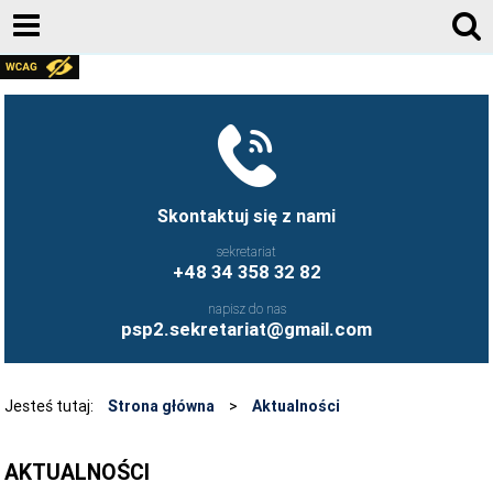
E-DZIENNIK
FACEBOOK
KONTAKT
AKTUALNOŚCI
Skontaktuj się z nami
REKRUTACJA 2026/2027
sekretariat
+48 34 358 32 82
DOKUMENTY SZKOŁY
napisz do nas
KADRA
psp2.sekretariat@gmail.com
RODZICE
STOŁÓWKA SZKOLNA
Jesteś tutaj:
Strona główna
>
Aktualności
ŚWIETLICA
AKTUALNOŚCI
BIBLIOTEKA