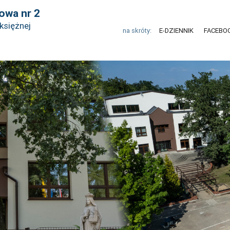
owa nr 2
księżnej
na skróty:
E-DZIENNIK
FACEBO