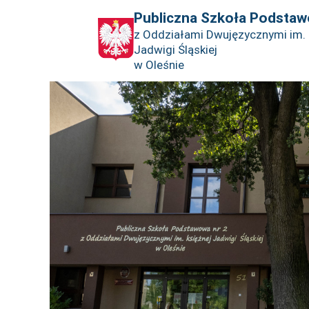
Publiczna Szkoła Podstaw
z Oddziałami Dwujęzycznymi im. 
Jadwigi Śląskiej
w Oleśnie