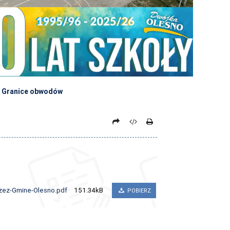
Granice obwodów
zez-Gmine-Olesno.pdf
151.34kB
POBIERZ