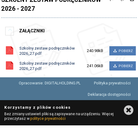
2026 - 2027
PATRON
SSIRO
RODO
ZAŁĄCZNIKI
STANDARDY OCHRONY MAŁOLETNICH
Szkolny zestaw podręczników
240.98kB
POBIERZ
KONTAKT
2026_27.pdf
Szkolny zestaw podręczników
STRONA ARCHIWALNA
241.06kB
POBIERZ
2026_27.pdf
Opracowanie: DIGITALHOLDING.PL
Polityka prywatności
Deklaracja dostępności
Korzystamy z plików cookies
Bez zmiany ustawień pliki są zapisywane na urządzeniu. Więcej
przeczytasz w
polityce prywatności