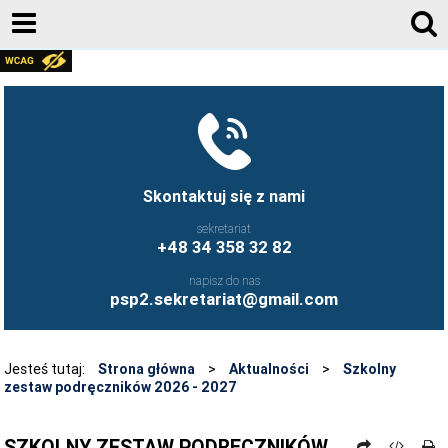
E-DZIENNIK
FACEBOOK
KONTAKT
AKTUALNOŚCI
Skontaktuj się z nami
REKRUTACJA 2026/2027
sekretariat
+48 34 358 32 82
DOKUMENTY SZKOŁY
napisz do nas
KADRA
psp2.sekretariat@gmail.com
RODZICE
STOŁÓWKA SZKOLNA
Jesteś tutaj:
Strona główna
>
Aktualności
>
Szkolny
zestaw podręczników 2026 - 2027
ŚWIETLICA
BIBLIOTEKA
SZKOLNY ZESTAW PODRĘCZNIKÓW